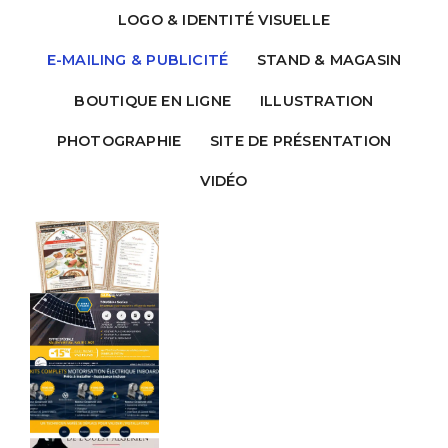
LOGO & IDENTITÉ VISUELLE
E-MAILING & PUBLICITÉ
STAND & MAGASIN
BOUTIQUE EN LIGNE
ILLUSTRATION
PHOTOGRAPHIE
SITE DE PRÉSENTATION
VIDÉO
ÉS
NG
TÉ
NG
TÉ
NG
TÉ
ÉS
&