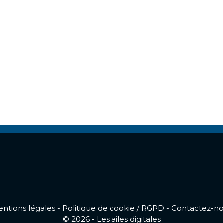
ntions légales
-
Politique de cookie / RGPD
-
Contactez-n
© 2026 - Les ailes digitales