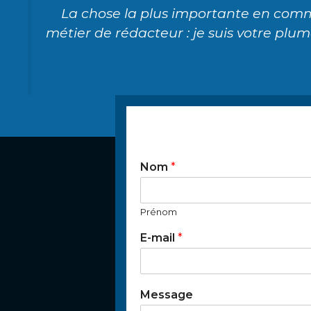
La chose la plus importante en commun
métier de rédacteur : je suis votre plum
Nom
*
Prénom
E-mail
*
Message