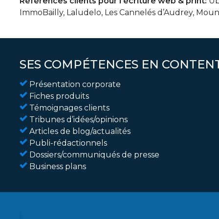
Références clients pour l’écriture web & print:
Ubi
ImmoBailly, Laludelo, Les Cannelés d’Audrey, Moun
SES COMPÉTENCES EN CONTENT
Présentation corporate
Fiches produits
Témoignages clients
Tribunes d’idées/opinions
Articles de blog/actualités
Publi-rédactionnels
Dossiers/communiqués de presse
Business plans