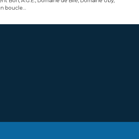
ment Bon, A.G.E., Domaine de Bilé, Domaine Uby,
 en boucle…