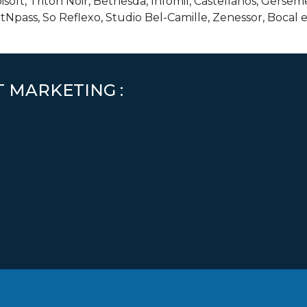
soft, Triton Noir, Bethesda, Infomil, Castellanos, Gerse
tNpass, So Reflexo, Studio Bel-Camille, Zenessor, Bocal
 MARKETING :