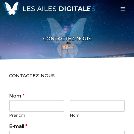
Aller
Me
au
contenu
CONTACTEZ-NOUS
CONTACTEZ-NOUS
Nom
*
Prénom
Nom
E-mail
*