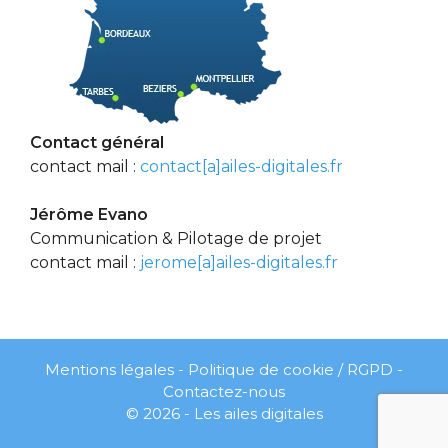
Contact général
contact mail :
contact[a]ailes-digitales.fr
Jérôme Evano
Communication & Pilotage de projet
contact mail :
jerome[a]ailes-digitales.fr
Mentions légales
-
Politique de cookie / RGPD
-
Contactez-nous
© 2026 - Les ailes digitales