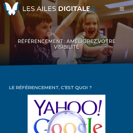
Aller
Me
au
contenu
RÉFÉRENCEMENT : AMÉLIOREZ VOTRE
VISIBILITÉ
LE RÉFÉRENCEMENT, C’EST QUOI ?