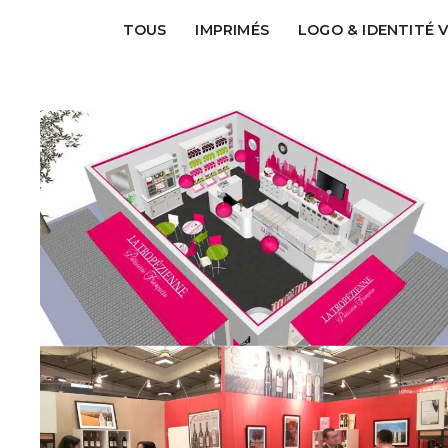
SALON VIRTUAL NAUTIC
TOUS
IMPRIMÉS
LOGO & IDENTITÉ 
IMPRIMÉS
STAND & MAGASIN
BROCHURE COMMERCIALE
GREEN'ING