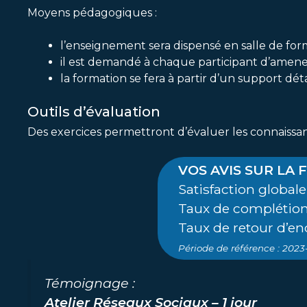
Moyens pédagogiques :
l’enseignement sera dispensé en salle de for
il est demandé à chaque participant d’amene
la formation se fera à partir d’un support dé
Outils d’évaluation
Des exercices permettront d’évaluer les connaissanc
VOS AVIS SUR LA
Satisfaction globale 
Taux de complétion
Taux de retour d’en
Période de référence : 202
Témoignage :
Atelier Réseaux Sociaux – 1 jour