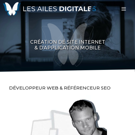
Aller
Me
au
contenu
CRÉATION DE SITE INTERNET
& D’APPLICATION MOBILE
DÉVELOPPEUR WEB & RÉFÉRENCEUR SEO