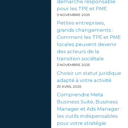
démarche responsable
pour les TPE et PME.
3 NOVEMBRE 2025
Petites entreprises,
grands changements :
Comment les TPE et PME
locales peuvent devenir
des acteurs de la
transition sociétale
3 NOVEMBRE 2025
Choisir un statut juridique
adapté à votre activité
29 AVRIL 2025
Comprendre Meta
Business Suite, Business
Manager et Ads Manager :
les outils indispensables
pour votre stratégie