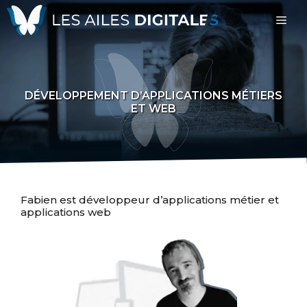
Aller
Me
au
contenu
DÉVELOPPEMENT D’APPLICATIONS MÉTIERS
ET WEB
F
abien est développeur d’applications métier et
applications web